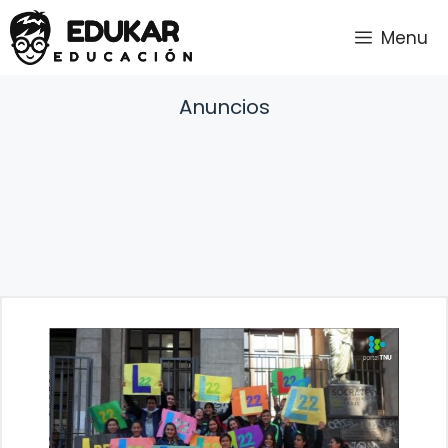
Saltar
Menu
al
contenido
Anuncios