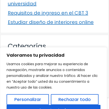
universidad
Requisitos de ingreso en el CBT 3
Estudiar diseño de interiores online
Categorías
Valoramos tu privacidad
Cultura
Usamos cookies para mejorar su experiencia de
Educación
navegación, mostrarle anuncios o contenidos
personalizados y analizar nuestro tráfico. Al hacer clic
Eventos
en “Aceptar todo” usted da su consentimiento a
Trabajo
nuestro uso de las cookies.
Personalizar
Rechazar todo
© 2026
Política de Privacidad
.
|
Aviso Legal
|