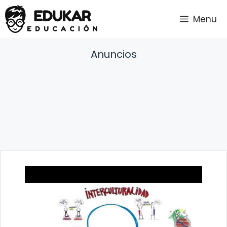
Saltar
Menu
al
contenido
Anuncios