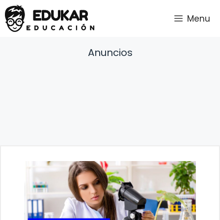
Saltar
Menu
al
contenido
Anuncios