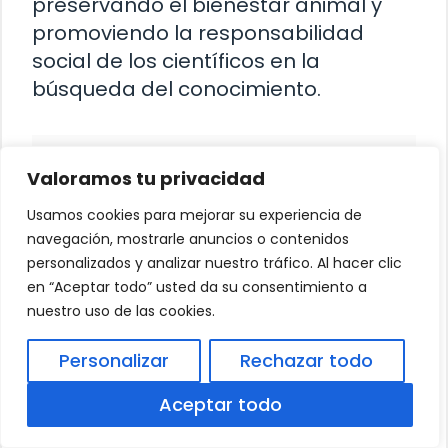
preservando el bienestar animal y
promoviendo la responsabilidad
social de los científicos en la
búsqueda del conocimiento.
Contenidos
ocultar
Valoramos tu privacidad
1
Descubriendo la belleza y el misterio
Usamos cookies para mejorar su experiencia de
de la naturaleza a través de la ciencia
navegación, mostrarle anuncios o contenidos
2
Explorando el impacto de las
personalizados y analizar nuestro tráfico. Al hacer clic
ciencias naturales en nuestra vida
en “Aceptar todo” usted da su consentimiento a
cotidiana
nuestro uso de las cookies.
3
El poder transformador de la
biología y la ecología
Personalizar
Rechazar todo
4
La importancia de la física y la
química en nuestro entorno
Aceptar todo
5
Conexiones entre la geología y la