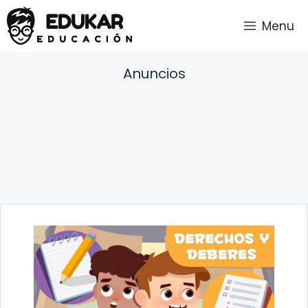
Saltar
Menu
al
contenido
Anuncios