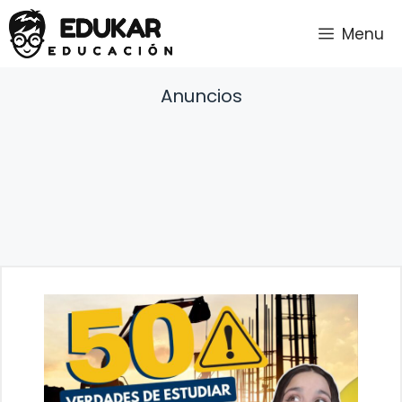
Saltar
Menu
al
contenido
Anuncios