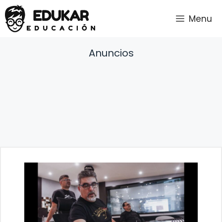
Saltar
Menu
al
contenido
Anuncios