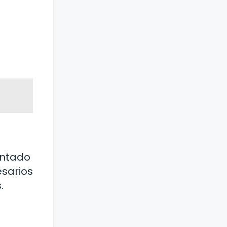
entado
esarios
.