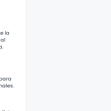
e la
al
a.
 para
nales.