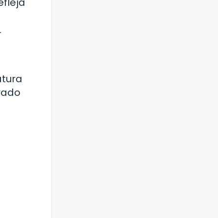
efleja
.
atura
orado