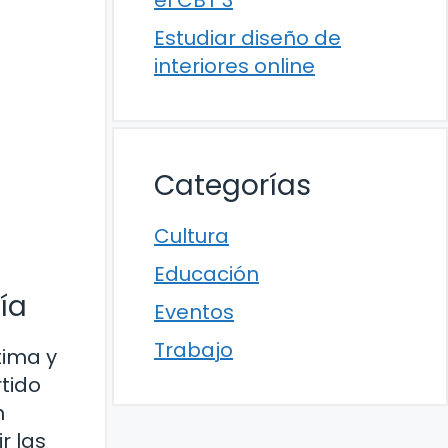
el CBT 3
Estudiar diseño de
interiores online
Categorías
Cultura
Educación
ía
Eventos
Trabajo
tima y
rtido
n
r las