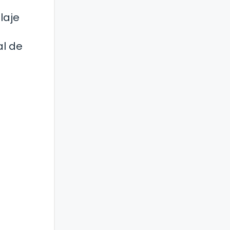
laje
al de