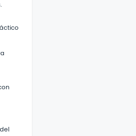
.
áctico
ra
 con
del