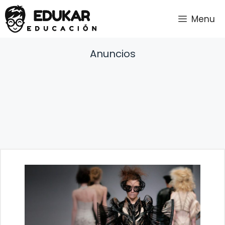
Saltar
Menu
al
contenido
Anuncios