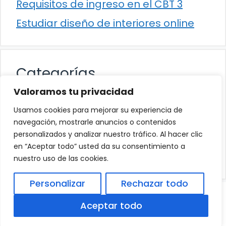
Requisitos de ingreso en el CBT 3
Estudiar diseño de interiores online
Categorías
Valoramos tu privacidad
Cultura
Usamos cookies para mejorar su experiencia de
Educación
navegación, mostrarle anuncios o contenidos
personalizados y analizar nuestro tráfico. Al hacer clic
Eventos
en “Aceptar todo” usted da su consentimiento a
Trabajo
nuestro uso de las cookies.
Personalizar
Rechazar todo
© 2026
Política de Privacidad
.
|
Aviso Legal
|
Aceptar todo
Política de Cookies