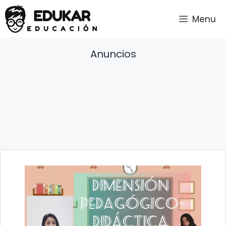
Saltar
Menu
al
contenido
Anuncios