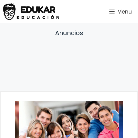
Saltar
Menu
al
contenido
Anuncios