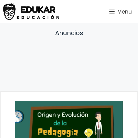
Saltar
Menu
al
contenido
Anuncios