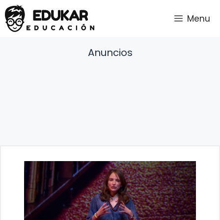
Saltar
Menu
al
contenido
Anuncios