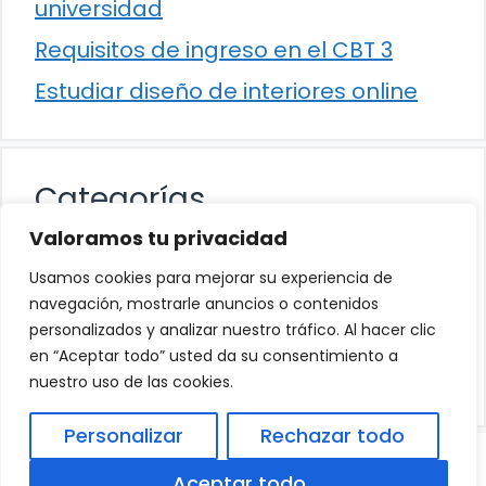
universidad
Requisitos de ingreso en el CBT 3
Estudiar diseño de interiores online
Categorías
Valoramos tu privacidad
Cultura
Usamos cookies para mejorar su experiencia de
Educación
navegación, mostrarle anuncios o contenidos
personalizados y analizar nuestro tráfico. Al hacer clic
Eventos
en “Aceptar todo” usted da su consentimiento a
Trabajo
nuestro uso de las cookies.
Personalizar
Rechazar todo
© 2026
Política de Privacidad
.
|
Aviso Legal
|
Aceptar todo