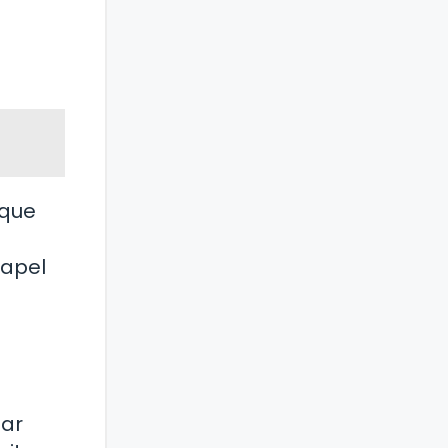
 que
papel
lar