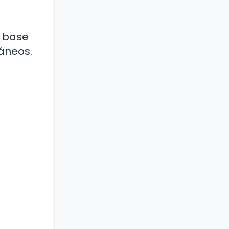
a base
áneos.