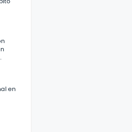
bito
ón
ón
.
nal en