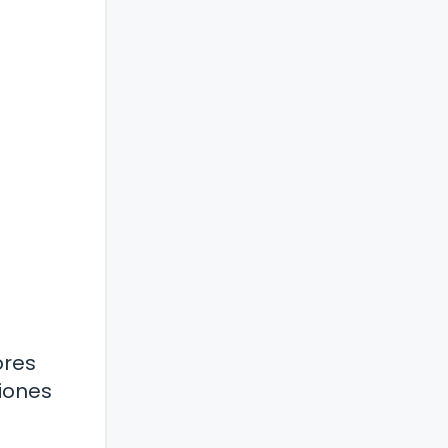
ores
iones