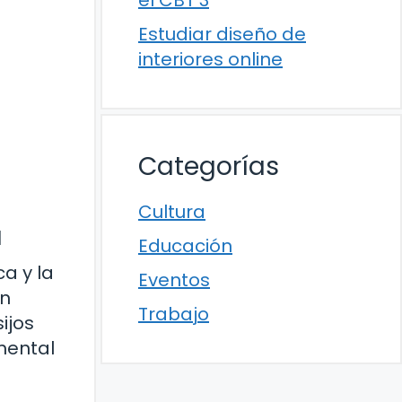
el CBT 3
Estudiar diseño de
interiores online
Categorías
Cultura
a
Educación
a y la
Eventos
ón
Trabajo
ijos
mental