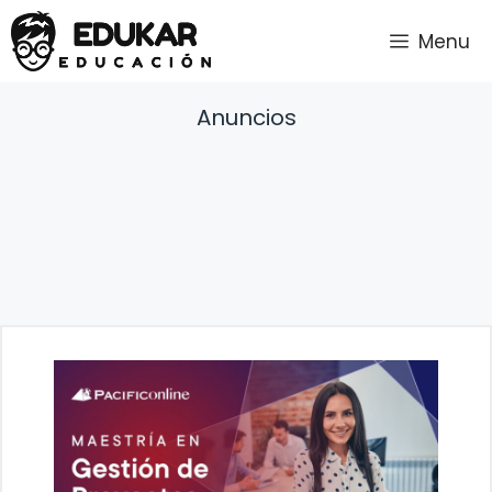
Saltar
Menu
al
contenido
Anuncios