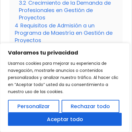
3.2
Crecimiento de la Demanda de
Profesionales en Gestión de
Proyectos
4
Requisitos de Admisión a un
Programa de Maestría en Gestión de
Proyectos
4.1
Beneficios de Estudiar una
Valoramos tu privacidad
Maestría en Gestión de Proyectos en
México
Usamos cookies para mejorar su experiencia de
4.2
Plan de Estudios de una Maestría
navegación, mostrarle anuncios o contenidos
personalizados y analizar nuestro tráfico. Al hacer clic
en Gestión de Proyectos
en “Aceptar todo” usted da su consentimiento a
5
Salidas Profesionales para
nuestro uso de las cookies.
Graduados en Gestión de Proyectos
5.1
Networking y Oportunidades
Personalizar
Rechazar todo
Laborales después de una Maestría
en Gestión de Proyectos
Aceptar todo
5.2
Desafíos del Mercado Laboral
para Profesionales en Gestión de