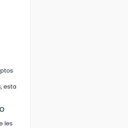
eptos
, esta
to
e les