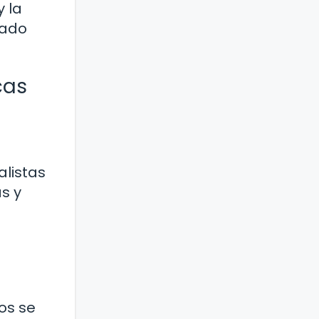
y la
cado
cas
listas
s y
os se