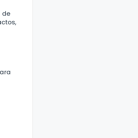
a de
actos,
para