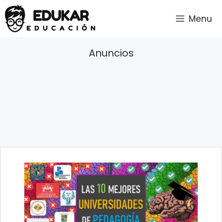
Saltar
Menu
al
contenido
Anuncios