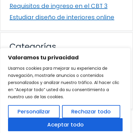
Requisitos de ingreso en el CBT 3
Estudiar diseño de interiores online
Categorías
Valoramos tu privacidad
Cultura
Usamos cookies para mejorar su experiencia de
Educación
navegación, mostrarle anuncios o contenidos
personalizados y analizar nuestro tráfico. Al hacer clic
Eventos
en “Aceptar todo” usted da su consentimiento a
Trabajo
nuestro uso de las cookies.
Personalizar
Rechazar todo
© 2026
Política de Privacidad
.
|
Aviso Legal
|
Aceptar todo
Política de Cookies