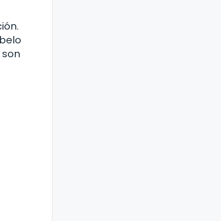
ión.
íbelo
 son