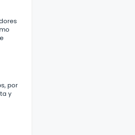
edores
ómo
te
s, por
ta y