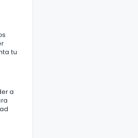
os
er
nta tu
der a
ara
dad