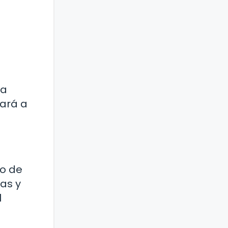
ía
rará a
po de
tas y
l