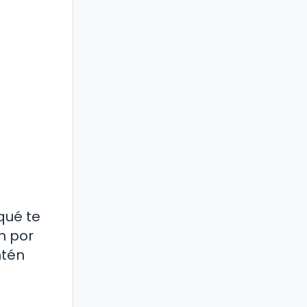
qué te
n por
ntén