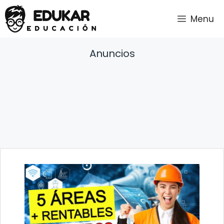
Saltar
Menu
al
contenido
Anuncios