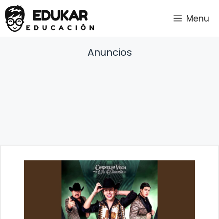
Saltar
Menu
al
contenido
Anuncios