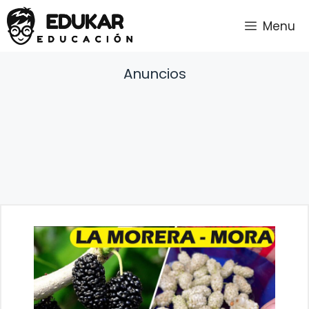
Saltar
Menu
al
contenido
Anuncios