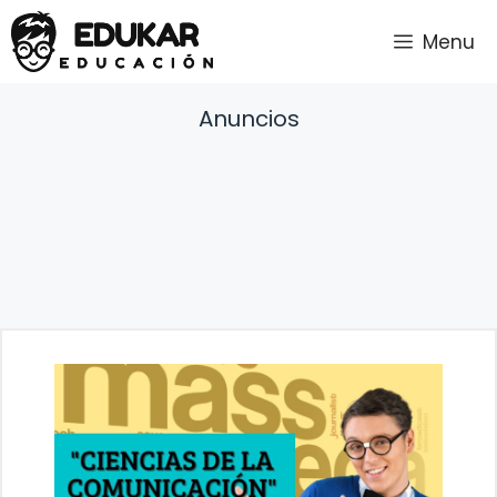
Saltar
Menu
al
contenido
Anuncios