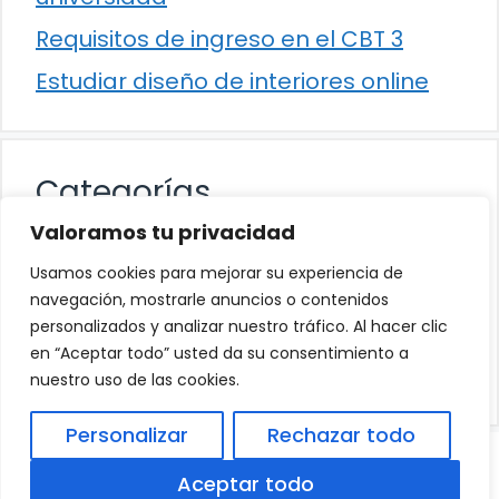
Requisitos de ingreso en el CBT 3
Estudiar diseño de interiores online
Categorías
Valoramos tu privacidad
Cultura
Usamos cookies para mejorar su experiencia de
Educación
navegación, mostrarle anuncios o contenidos
personalizados y analizar nuestro tráfico. Al hacer clic
Eventos
en “Aceptar todo” usted da su consentimiento a
Trabajo
nuestro uso de las cookies.
Personalizar
Rechazar todo
© 2026
Política de Privacidad
.
|
Aviso Legal
|
Aceptar todo
Política de Cookies