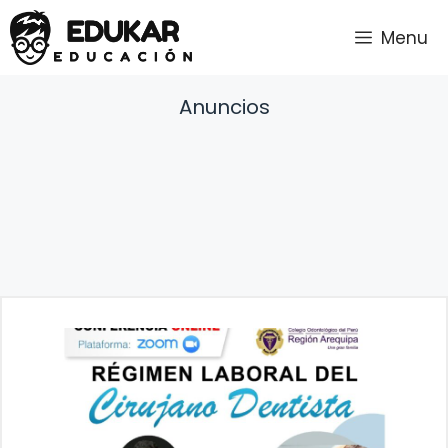
Saltar
Menu
al
contenido
Anuncios