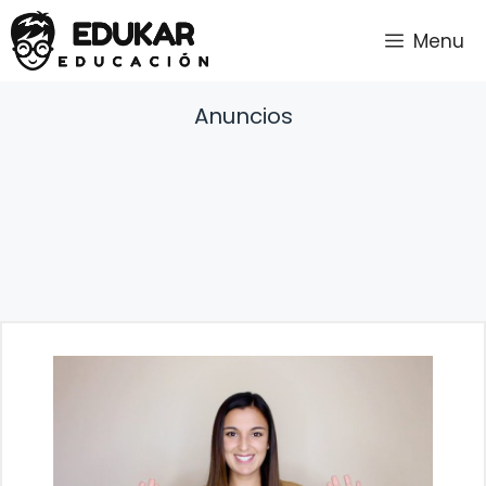
Saltar
Menu
al
contenido
Anuncios