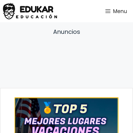
Saltar
Menu
al
contenido
Anuncios