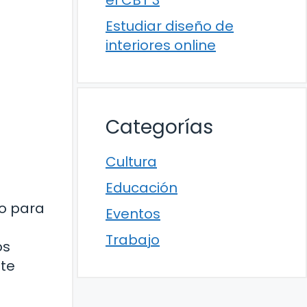
el CBT 3
Estudiar diseño de
interiores online
Categorías
Cultura
Educación
zo para
Eventos
Trabajo
os
nte