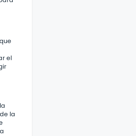
 para
 que
r el
ir
la
de la
e
ra