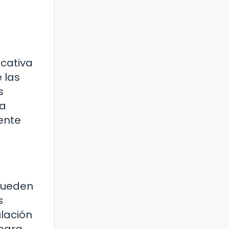
cativa
 las
s
ta
ente
 pueden
s
ulación