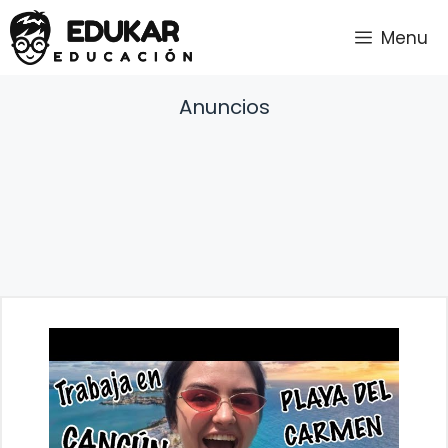
Saltar
Menu
al
contenido
Anuncios