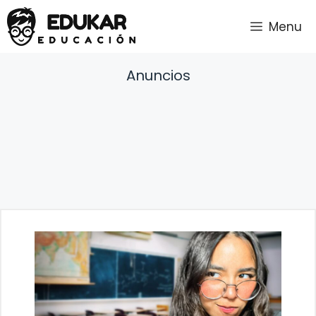
Saltar
Menu
al
contenido
Anuncios