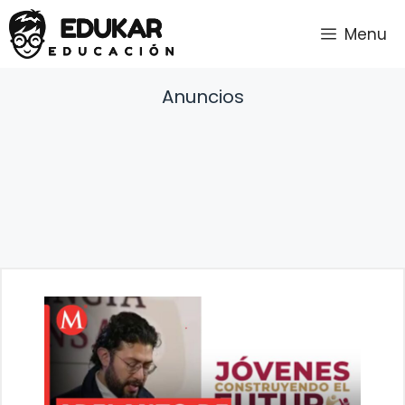
Saltar
Menu
al
contenido
Anuncios