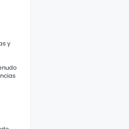
as y
menudo
encias