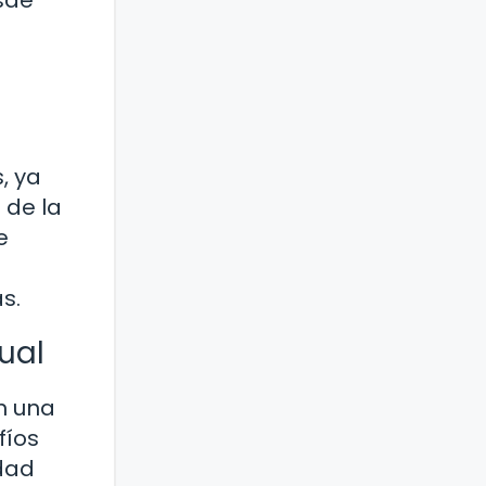
esde
, ya
 de la
e
s.
ual
n una
fíos
idad