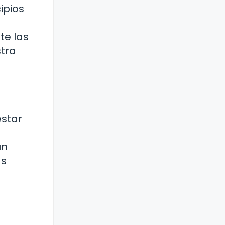
ipios
te las
tra
estar
un
as