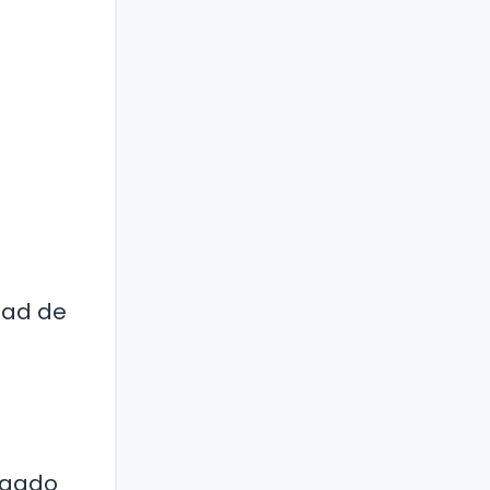
dad de
argado