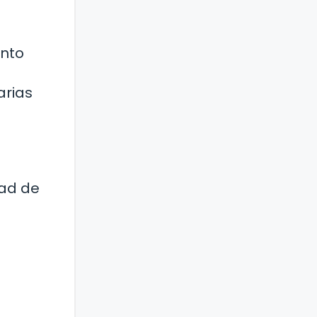
ento
arias
dad de