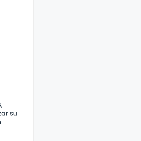
,
zar su
n