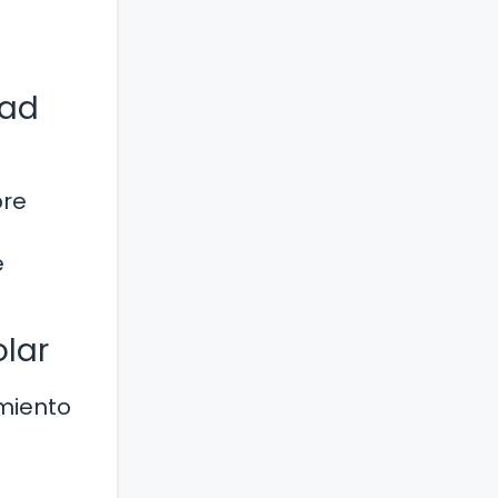
dad
bre
a
e
olar
imiento