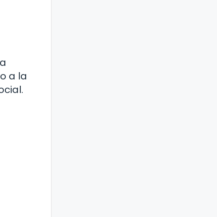
ca
o a la
cial.