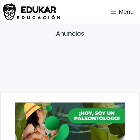
Saltar
Menu
al
contenido
Anuncios