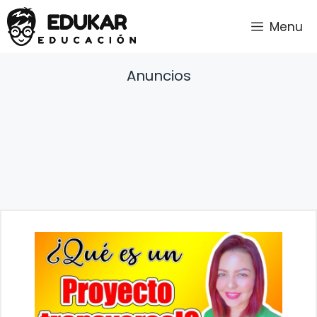
Saltar
Menu
al
contenido
Anuncios