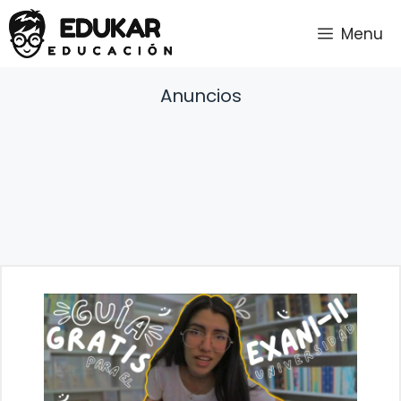
Saltar
Menu
al
contenido
Anuncios