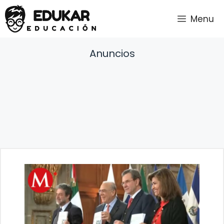
Saltar
Menu
al
contenido
Anuncios