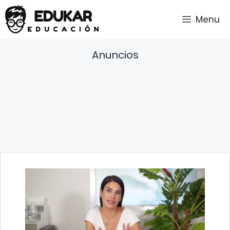
Saltar
Menu
al
contenido
Anuncios