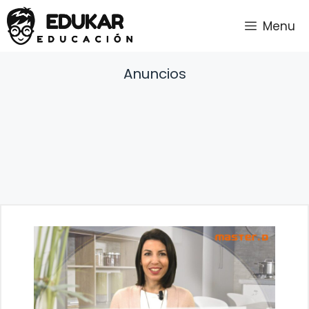
Saltar
Menu
al
contenido
Anuncios