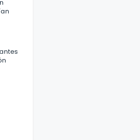
ón
ían
rantes
ón