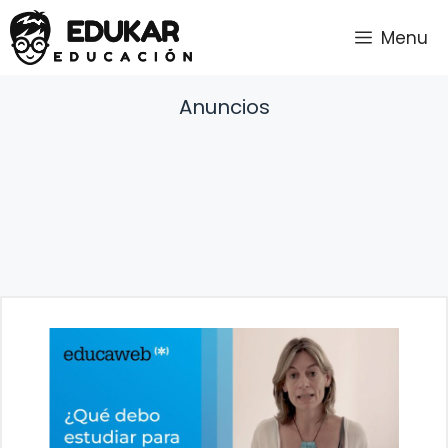
Saltar
Menu
al
contenido
Anuncios