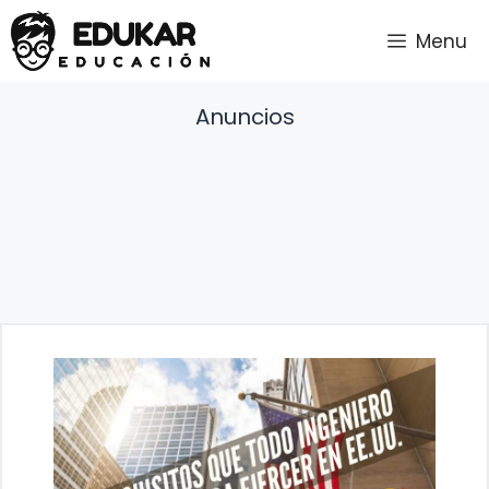
Saltar
Menu
al
contenido
Anuncios