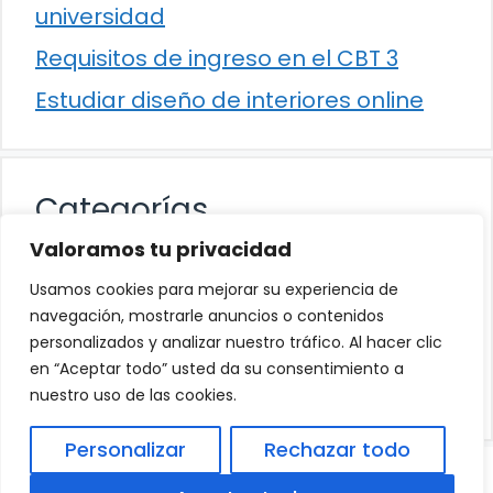
universidad
Requisitos de ingreso en el CBT 3
Estudiar diseño de interiores online
Categorías
Valoramos tu privacidad
Cultura
Usamos cookies para mejorar su experiencia de
Educación
navegación, mostrarle anuncios o contenidos
personalizados y analizar nuestro tráfico. Al hacer clic
Eventos
en “Aceptar todo” usted da su consentimiento a
Trabajo
nuestro uso de las cookies.
Personalizar
Rechazar todo
© 2026
Política de Privacidad
.
|
Aviso Legal
|