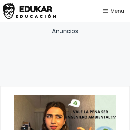
Saltar
Menu
al
contenido
Anuncios