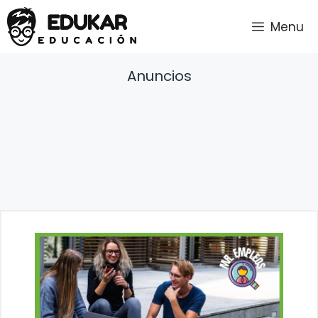
Saltar
Menu
al
contenido
Anuncios