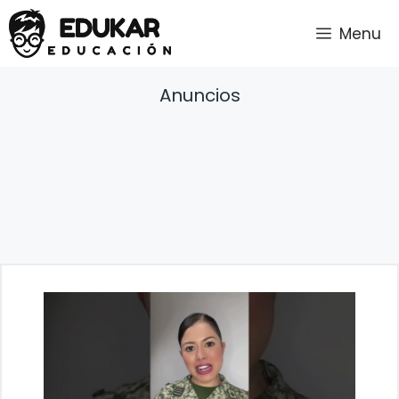
Saltar
Menu
al
contenido
Anuncios