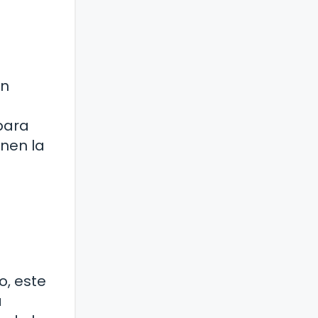
en
para
enen la
o, este
a