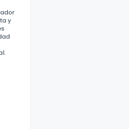
vador
ta y
es
idad
l.