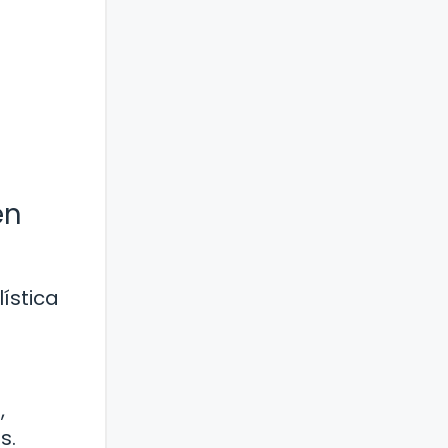
en
ística
,
s.