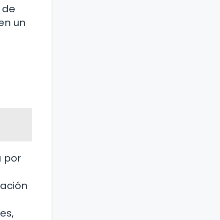
n de
en un
a por
mación
es,