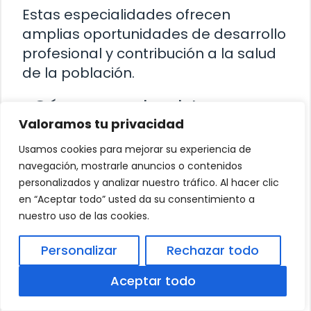
Estas especialidades ofrecen
amplias oportunidades de desarrollo
profesional y contribución a la salud
de la población.
¿Cómo puedo obtener
Valoramos tu privacidad
información sobre los
programas de medicina en
Usamos cookies para mejorar su experiencia de
navegación, mostrarle anuncios o contenidos
las universidades privadas
personalizados y analizar nuestro tráfico. Al hacer clic
de Querétaro?
en “Aceptar todo” usted da su consentimiento a
nuestro uso de las cookies.
Personalizar
Rechazar todo
Quizás también te interese:
Materias
del tercer semestre de Derecho
Aceptar todo