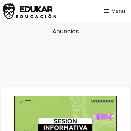
Saltar
Menu
al
contenido
Anuncios