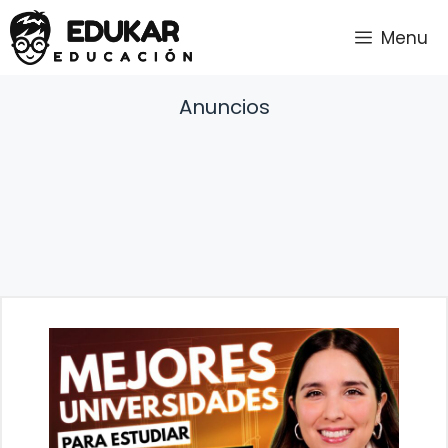
Saltar
Menu
al
contenido
Anuncios