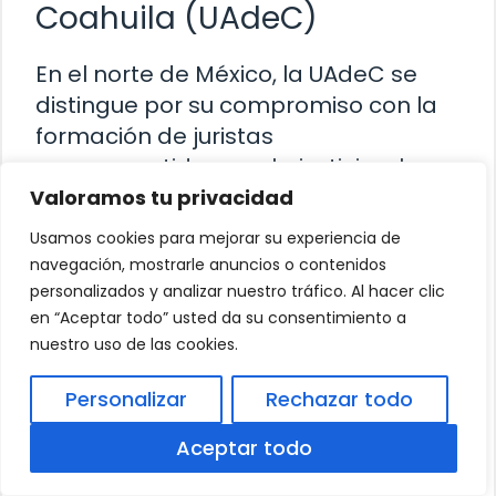
Coahuila (UAdeC)
En el norte de México, la UAdeC se
distingue por su compromiso con la
formación de juristas
comprometidos con la justicia y la
equidad.
Valoramos tu privacidad
Usamos cookies para mejorar su experiencia de
La Facultad de Jurisprudencia de la
navegación, mostrarle anuncios o contenidos
Universidad Autónoma de Coahuila
personalizados y analizar nuestro tráfico. Al hacer clic
en “Aceptar todo” usted da su consentimiento a
ofrece un programa académico
nuestro uso de las cookies.
riguroso que prepara a los
estudiantes para enfrentar los retos
Personalizar
Rechazar todo
legales en un entorno globalizado.
Aceptar todo
¿Qué oportunidades ofrece