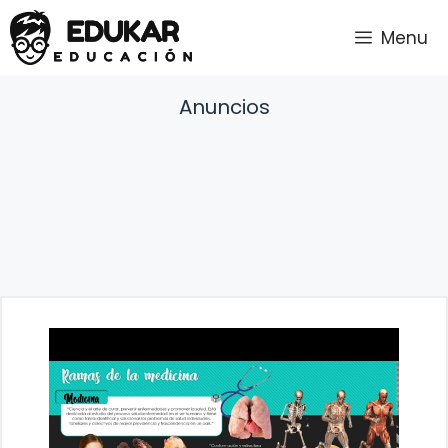
Saltar
Menu
al
contenido
Anuncios