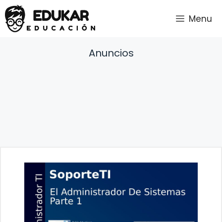
Saltar
Menu
al
contenido
Anuncios